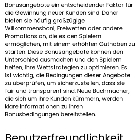
Bonusangebote ein entscheidender Faktor für
die Gewinnung neuer Kunden sind. Daher
bieten sie häufig großzügige
Willkommensboni, Freiwetten oder andere
Promotions an, die es den Spielern
ermöglichen, mit einem erhöhten Guthaben zu
starten. Diese Bonusangebote können den
Unterschied ausmachen und den Spielern
helfen, ihre Wettstrategien zu optimieren. Es
ist wichtig, die Bedingungen dieser Angebote
zu überprüfen, um sicherzustellen, dass sie
fair und transparent sind. Neue Buchmacher,
die sich um ihre Kunden kümmern, werden
klare Informationen zu ihren
Bonusbedingungen bereitstellen.
Benutzerfreundlichkeit