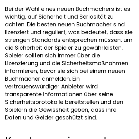
Bei der Wahl eines neuen Buchmachers ist es
wichtig, auf Sicherheit und Seriosität zu
achten. Die besten neuen Buchmacher sind
lizenziert und reguliert, was bedeutet, dass sie
strengen Standards entsprechen müssen, um
die Sicherheit der Spieler zu gewährleisten.
Spieler sollten sich immer über die
Lizenzierung und die Sicherheitsmaßnahmen
informieren, bevor sie sich bei einem neuen
Buchmacher anmelden. Ein
vertrauenswürdiger Anbieter wird
transparente Informationen über seine
Sicherheitsprotokolle bereitstellen und den
Spielern die Gewissheit geben, dass ihre
Daten und Gelder geschützt sind.