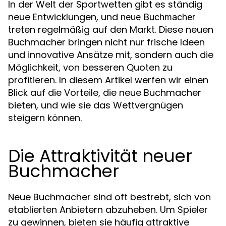
In der Welt der Sportwetten gibt es ständig
neue Entwicklungen, und
neue Buchmacher
treten regelmäßig auf den Markt. Diese neuen
Buchmacher bringen nicht nur frische Ideen
und innovative Ansätze mit, sondern auch die
Möglichkeit, von besseren Quoten zu
profitieren. In diesem Artikel werfen wir einen
Blick auf die Vorteile, die neue Buchmacher
bieten, und wie sie das Wettvergnügen
steigern können.
Die Attraktivität neuer
Buchmacher
Neue Buchmacher sind oft bestrebt, sich von
etablierten Anbietern abzuheben. Um Spieler
zu gewinnen, bieten sie häufig attraktive