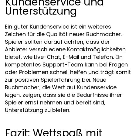
Kundenservice und
Unterstützung
Ein guter Kundenservice ist ein weiteres
Zeichen für die Qualität neuer Buchmacher.
Spieler sollten darauf achten, dass der
Anbieter verschiedene Kontaktmöglichkeiten
bietet, wie Live-Chat, E-Mail und Telefon. Ein
kompetentes Support-Team kann bei Fragen
oder Problemen schnell helfen und trägt somit
zur positiven Spielerfahrung bei. Neue
Buchmacher, die Wert auf Kundenservice
legen, zeigen, dass sie die Bedürfnisse ihrer
Spieler ernst nehmen und bereit sind,
Unterstützung zu bieten.
Fazit: Wettspaß mit