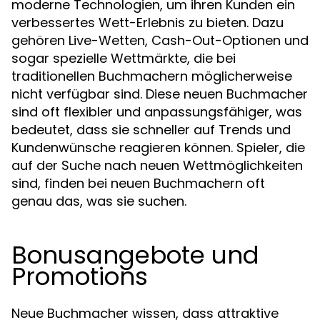
moderne Technologien, um ihren Kunden ein
verbessertes Wett-Erlebnis zu bieten. Dazu
gehören Live-Wetten, Cash-Out-Optionen und
sogar spezielle Wettmärkte, die bei
traditionellen Buchmachern möglicherweise
nicht verfügbar sind. Diese neuen Buchmacher
sind oft flexibler und anpassungsfähiger, was
bedeutet, dass sie schneller auf Trends und
Kundenwünsche reagieren können. Spieler, die
auf der Suche nach neuen Wettmöglichkeiten
sind, finden bei neuen Buchmachern oft
genau das, was sie suchen.
Bonusangebote und
Promotions
Neue Buchmacher wissen, dass attraktive