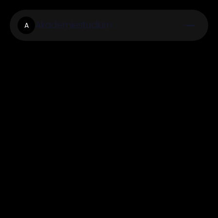
Akademiestudium
A