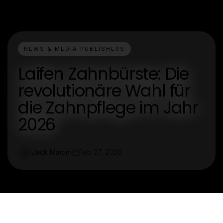
NEWS & MEDIA PUBLISHERS
Laifen Zahnbürste: Die
revolutionäre Wahl für
die Zahnpflege im Jahr
2026
Jack Martin
Feb 27, 2026
J