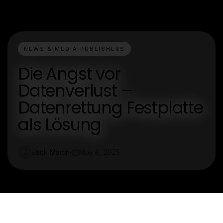
NEWS & MEDIA PUBLISHERS
Die Angst vor
Datenverlust –
Datenrettung Festplatte
als Lösung
Jack Martin
May 8, 2025
J