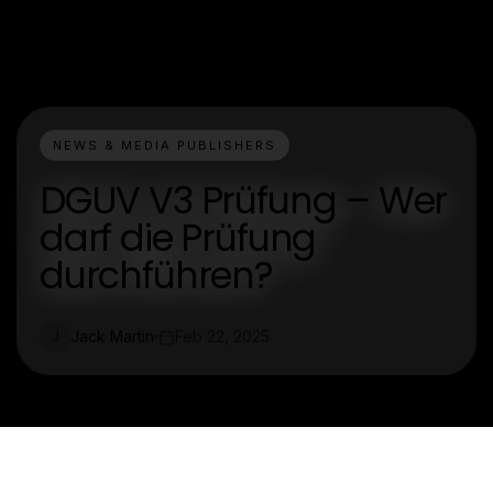
NEWS & MEDIA PUBLISHERS
DGUV V3 Prüfung – Wer
darf die Prüfung
durchführen?
Jack Martin
Feb 22, 2025
J