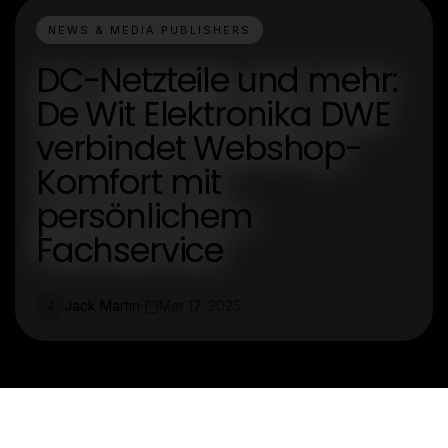
NEWS & MEDIA PUBLISHERS
DC-Netzteile und mehr:
De Wit Elektronika DWE
verbindet Webshop-
Komfort mit
persönlichem
Fachservice
Jack Martin
Mar 17, 2025
J