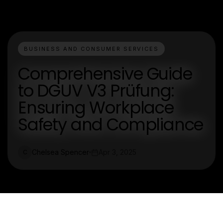
BUSINESS AND CONSUMER SERVICES
Comprehensive Guide
to DGUV V3 Prüfung:
Ensuring Workplace
Safety and Compliance
Chelsea Spencer
Apr 3, 2025
C